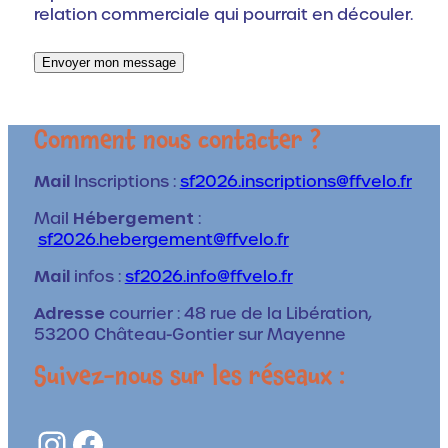
relation commerciale qui pourrait en découler.
Envoyer mon message
Comment nous contacter ?
Mail
Inscriptions :
sf2026.inscriptions@ffvelo.fr
Mail
Hébergement
:
sf2026.hebergement@ffvelo.fr
Mail
infos :
sf2026.info@ffvelo.fr
Adresse
courrier : 48 rue de la Libération,
53200 Château-Gontier sur Mayenne
Suivez-nous sur les réseaux :
Instagram
Facebook